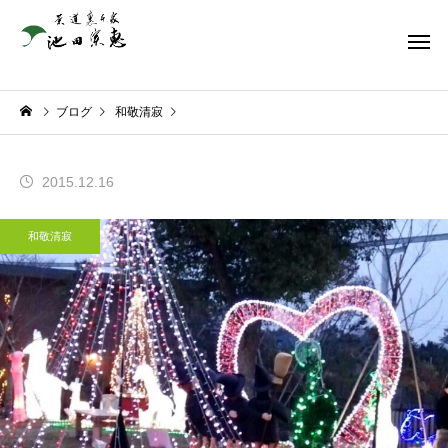
ブログ
和敬清寂
2015.12.16
和敬清寂