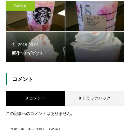
和敬清寂
2019.03.01
新作°˖✧◝(⁰▿⁰)◜✧˖°
コメント
0 コメント
0 トラックバック
この記事へのコメントはありません。
名前（例：山田 太郎）
( 必須 )