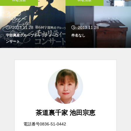
2013.11.28
2013.11.28
ティーコ
件名なし
茶道裏千家 池田宗恵
電話番号0836-51-0442