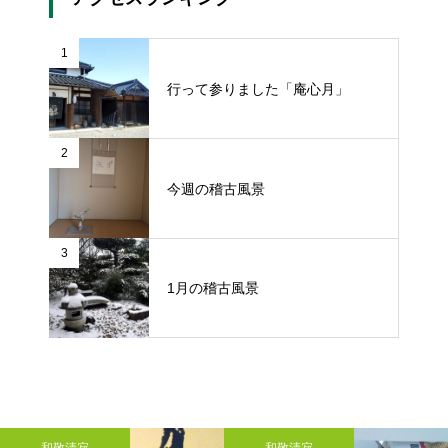
1
行って参りました「庵心月」
2
今週の稽古風景
3
1月の稽古風景
和敬清寂
和敬清寂