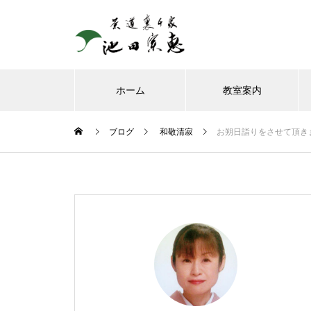
ホーム
教室案内
ブログ
和敬清寂
お朔日詣りをさせて頂き
8月、お朔日詣りをさせて頂き
ました。
お榊のお水をかえてたら、見て