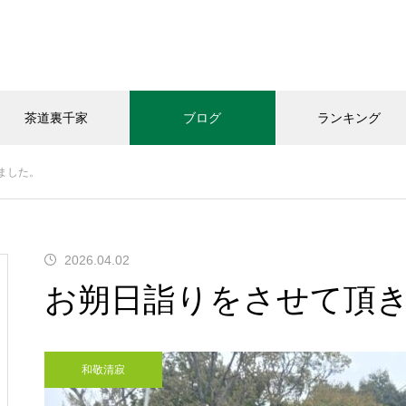
茶道裏千家
ブログ
ランキング
ました。
和敬清寂
教室の様子
お知らせ
2026.04.02
今年の｢桃子｣頂きました
お朔日詣りをさせて頂
和敬清寂
「おうちカフェありがと｣さん