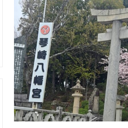
し
へ行ってきました
風の強い5月の始まりですね
俺クラマチネへ