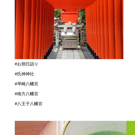
#お朔日詣り
#氏神神社
#琴崎八幡宮
#南方八幡宮
#八王子八幡宮