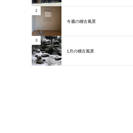
2
今週の稽古風景
3
1月の稽古風景