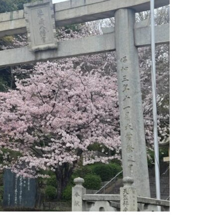
魯山人展に行ってまいりました
15日のお詣りをさせて頂きまし
た
2月
大炉の季節になりました