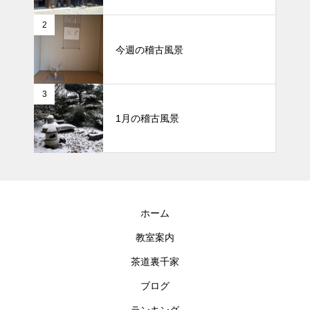
2
今週の稽古風景
3
1月の稽古風景
ホーム
教室案内
茶道裏千家
ブログ
ランキング