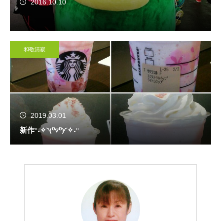
2016.10.10
和敬清寂
2019.03.01
新作°˖✧◝(⁰▿⁰)◜✧˖°