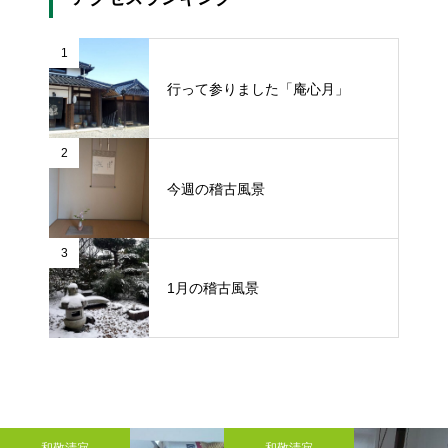
1
行って参りました「庵心月」
2
今週の稽古風景
3
1月の稽古風景
和敬清寂
和敬清寂