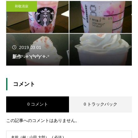
和敬清寂
2019.03.01
新作°˖✧◝(⁰▿⁰)◜✧˖°
コメント
0 コメント
0 トラックバック
この記事へのコメントはありません。
名前（例：山田 太郎）
( 必須 )