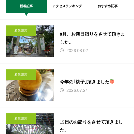
新着記事
アクセスランキング
おすすめ記事
和敬清寂
8月、お朔日詣りをさせて頂きま
した。
2026.08.02
和敬清寂
今年の｢桃子｣頂きました
2026.07.24
和敬清寂
15日のお詣りをさせて頂きまし
た。