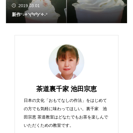
2019.03.01
新作°˖✧◝(⁰▿⁰)◜✧˖°
茶道裏千家 池田宗恵
日本の文化「おもてなしの作法」をはじめて
の方でも気軽に味わってほしい。裏千家 池
田宗恵 茶道教室はどなたでもお茶を楽しんで
いただくための教室です。