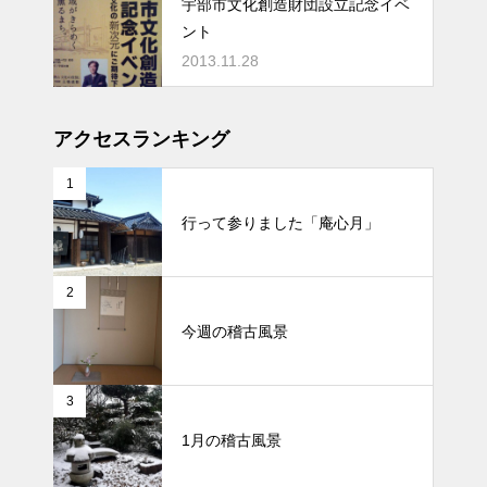
宇部市文化創造財団設立記念イベ
ント
2013.11.28
アクセスランキング
1
行って参りました「庵心月」
2
今週の稽古風景
3
1月の稽古風景