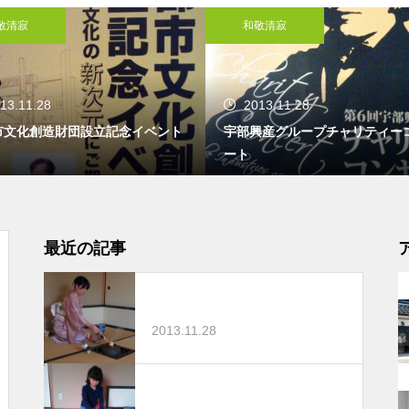
敬清寂
和敬清寂
13.11.28
2013.11.28
市文化創造財団設立記念イベント
宇部興産グループチャリティー
ート
最近の記事
2013.11.28