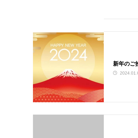
みて
こんな葉っぱ見つけま
た
大濤書展に行ってきました
新年のご
2024.01.
お朔日詣りをさせて頂きまし
た。