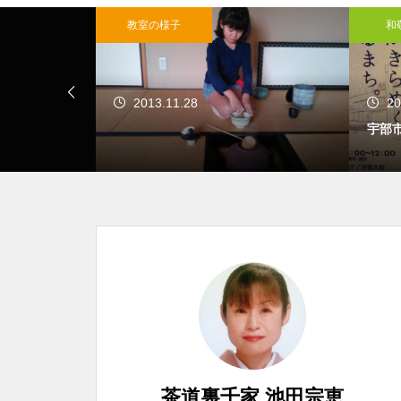
教室の様子
和
2013.11.28
20
宇部
茶道裏千家 池田宗恵