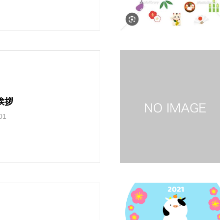
し
へ行ってきました
風の強い5月の始まりですね
挨拶
01
俺クラマチネへ