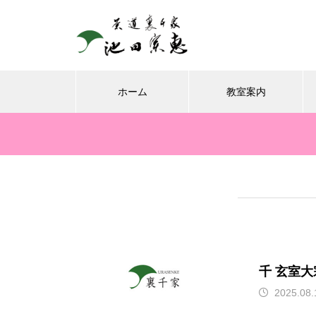
ホーム
教室案内
8月、お朔日詣りをさせて頂き
ました。
千 玄室
2025.08.
お榊のお水をかえてたら、見て