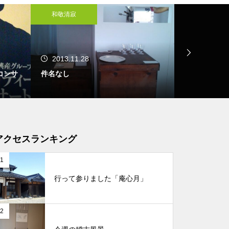
和敬清寂
和敬清寂
2013.11.28
2013.11.
コンサ
件名なし
アクセスランキング
1
行って参りました「庵心月」
2