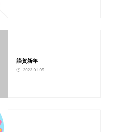
魯山人展に行ってまいりました
15日のお詣りをさせて頂きまし
た
謹賀新年
2023.01.05
2月
大炉の季節になりました