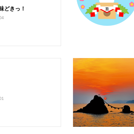
趣味どきっ！
04
01