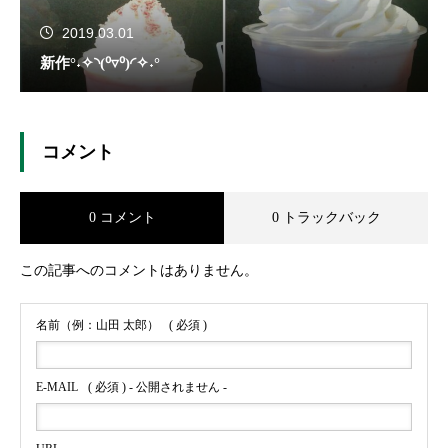
2019.03.01
新作°˖✧◝(⁰▿⁰)◜✧˖°
コメント
0 コメント
0 トラックバック
この記事へのコメントはありません。
名前（例：山田 太郎）
( 必須 )
E-MAIL
( 必須 ) - 公開されません -