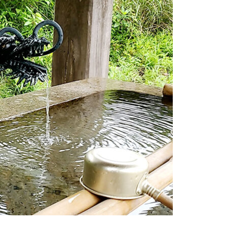
魯山人展に行ってまいりました
15日のお詣りをさせて頂きまし
た
2月
大炉の季節になりました