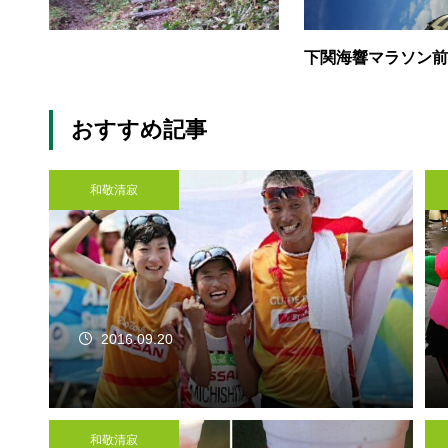
下関海響マラソン前
おすすめ記事
和敬清寂
2016.09.20
和敬清寂