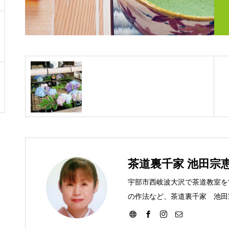
茶道裏千家 池田宗
宇部市西岐波大沢で茶道教室を
の作法など、茶道裏千家 池田
す。