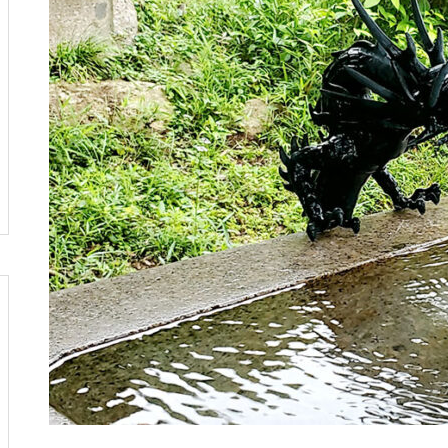
し
へ行ってきました
風の強い5月の始まりですね
俺クラマチネへ