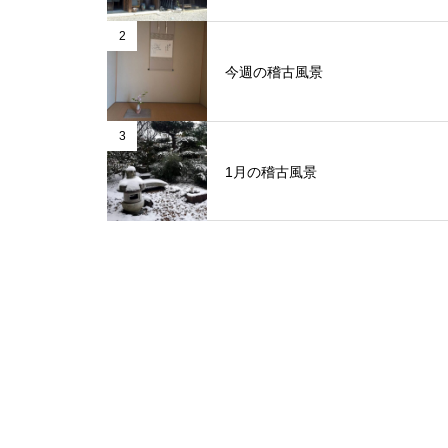
2
今週の稽古風景
3
1月の稽古風景