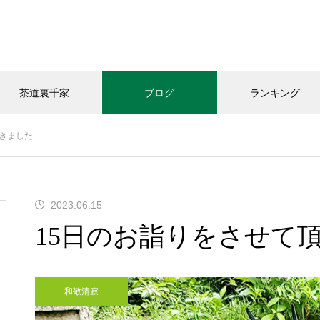
茶道裏千家
ブログ
ランキング
頂きました
和敬清寂
教室の様子
お知らせ
2023.06.15
今年の｢桃子｣頂きました
15日のお詣りをさせて
和敬清寂
「おうちカフェありがと｣さん