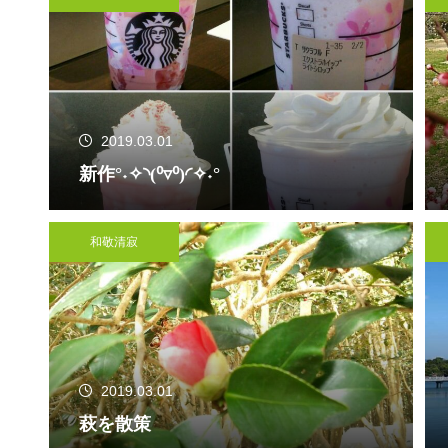
2019.03.01
新作°˖✧◝(⁰▿⁰)◜✧˖°
和敬清寂
2019.03.01
萩を散策