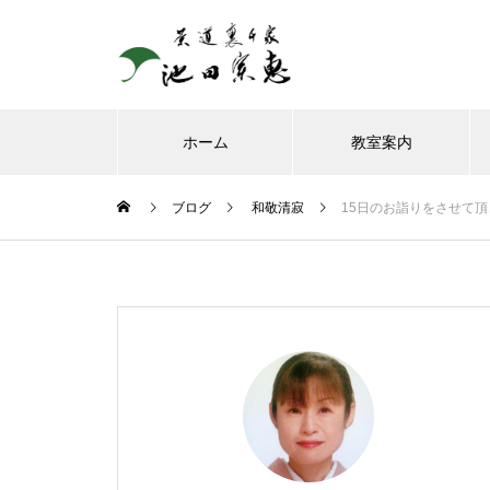
ホーム
教室案内
ブログ
和敬清寂
15日のお詣りをさせて
8月、お朔日詣りをさせて頂き
ました。
お榊のお水をかえてたら、見て