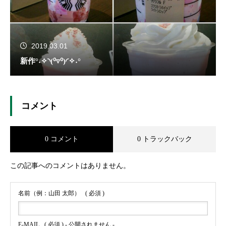
2019.03.01
新作°˖✧◝(⁰▿⁰)◜✧˖°
コメント
0 コメント
0 トラックバック
この記事へのコメントはありません。
名前（例：山田 太郎）
( 必須 )
E-MAIL
( 必須 ) - 公開されません -