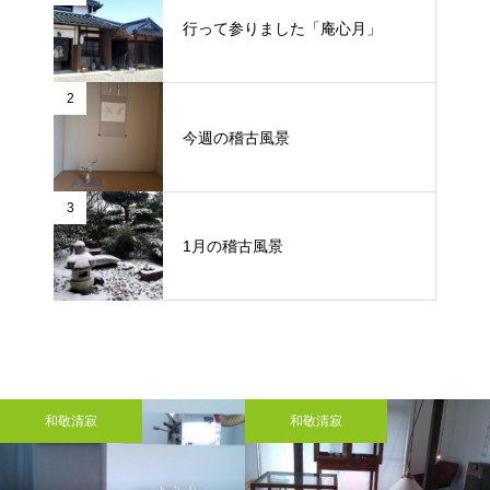
行って参りました「庵心月」
2
今週の稽古風景
3
1月の稽古風景
和敬清寂
和敬清寂