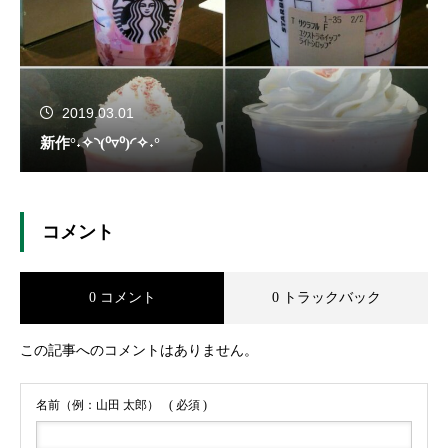
2019.03.01
新作°˖✧◝(⁰▿⁰)◜✧˖°
コメント
0 コメント
0 トラックバック
この記事へのコメントはありません。
名前（例：山田 太郎）
( 必須 )