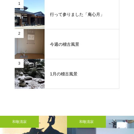
1
行って参りました「庵心月」
2
今週の稽古風景
3
1月の稽古風景
和敬清寂
和敬清寂