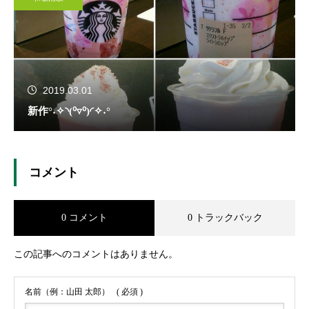
2019.03.01
新作°˖✧◝(⁰▿⁰)◜✧˖°
コメント
0 コメント
0 トラックバック
この記事へのコメントはありません。
名前（例：山田 太郎）
( 必須 )