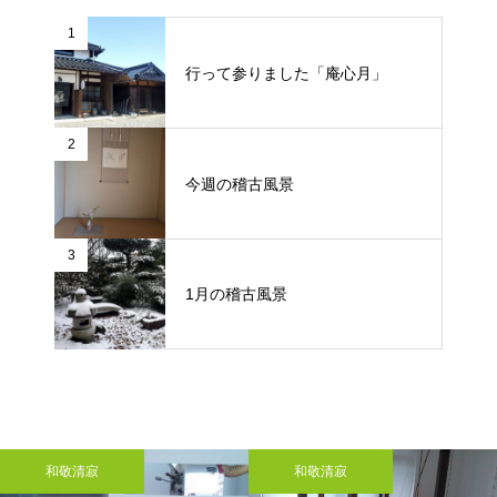
1
行って参りました「庵心月」
2
今週の稽古風景
3
1月の稽古風景
和敬清寂
和敬清寂