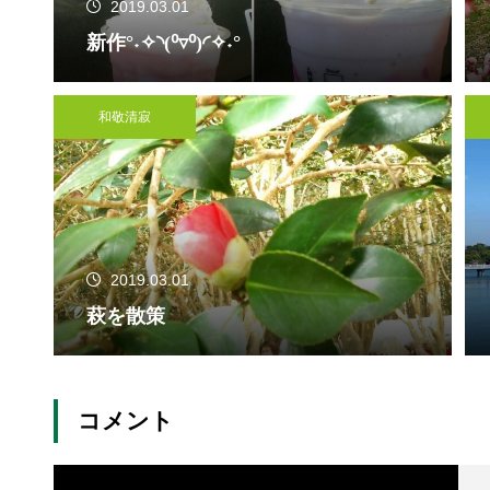
2019.03.01
新作°˖✧◝(⁰▿⁰)◜✧˖°
和敬清寂
2019.03.01
萩を散策
コメント