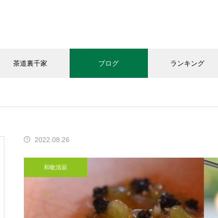
茶道裏千家
ブログ
ランキング
和敬清寂
教室の様子
お知らせ
2022.08.26
今年の｢桃子｣頂きました
和敬清寂
「おうちカフェありがと｣さん