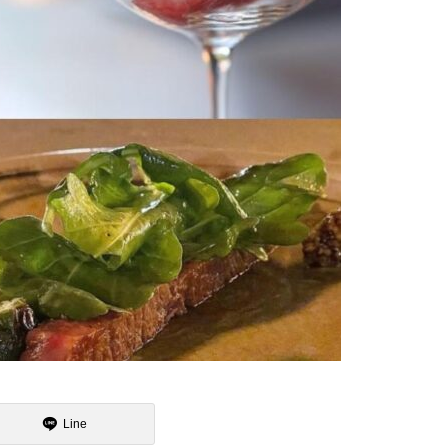
魯山人展に行ってまいりました
15日のお詣りをさせて頂きまし
た
2月
大炉の季節になりました
Line