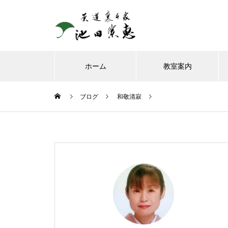
ホーム
教室案内
ブログ
和敬清寂
8月、お朔日詣りをさせて頂き
ました。
お榊のお水をかえてたら、見て