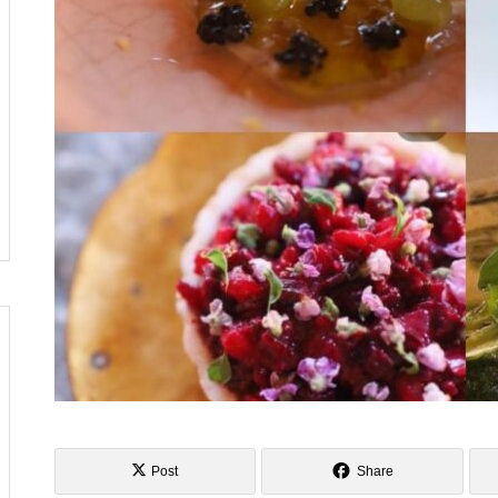
し
へ行ってきました
風の強い5月の始まりですね
俺クラマチネへ
Post
Share