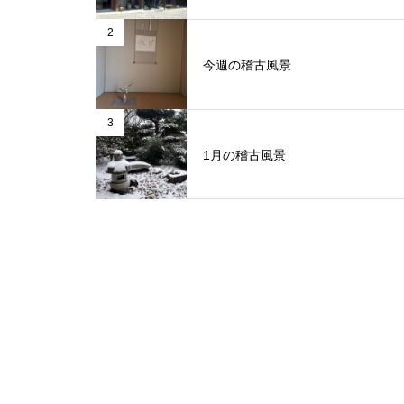
2
今週の稽古風景
3
1月の稽古風景