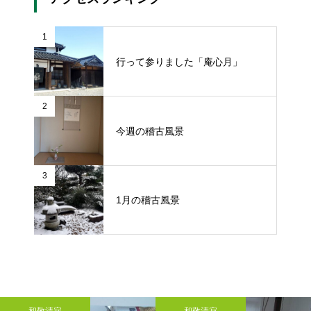
1
行って参りました「庵心月」
2
今週の稽古風景
3
1月の稽古風景
和敬清寂
和敬清寂