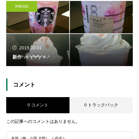
和敬清寂
2019.03.01
新作°˖✧◝(⁰▿⁰)◜✧˖°
コメント
0 コメント
0 トラックバック
この記事へのコメントはありません。
名前（例：山田 太郎）
( 必須 )