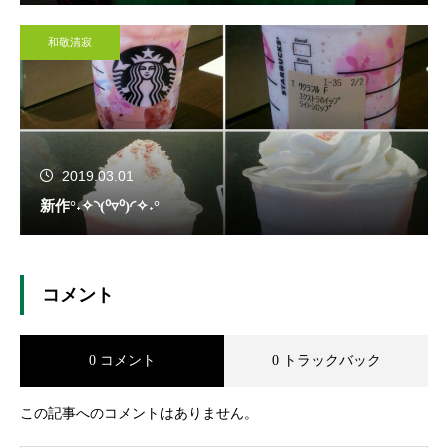
和敬清寂
2019.03.01
新作°˖✧◝(⁰▿⁰)◜✧˖°
コメント
0 コメント
0 トラックバック
この記事へのコメントはありません。