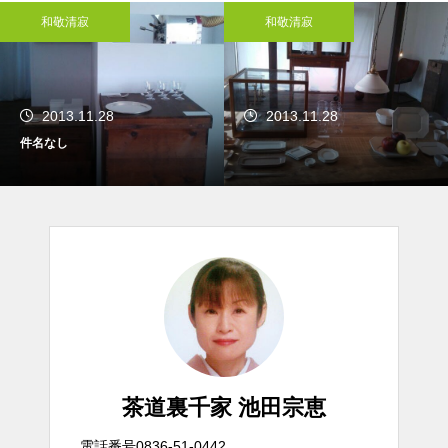
和敬清寂
和敬清寂
2013.11.28
2013.11.28
件名なし
茶道裏千家 池田宗恵
電話番号0836-51-0442