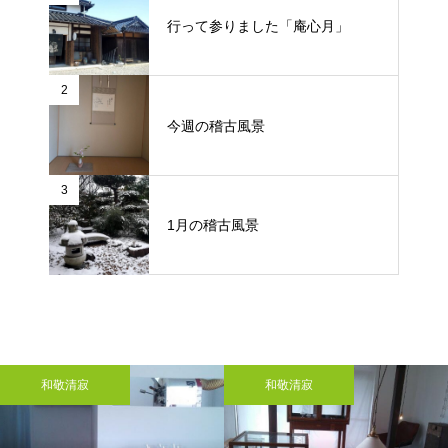
行って参りました「庵心月」
2
今週の稽古風景
3
1月の稽古風景
和敬清寂
和敬清寂