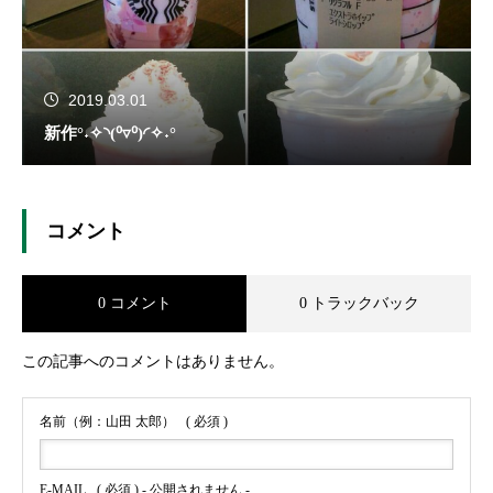
2019.03.01
新作°˖✧◝(⁰▿⁰)◜✧˖°
コメント
0 コメント
0 トラックバック
この記事へのコメントはありません。
名前（例：山田 太郎）
( 必須 )
E-MAIL
( 必須 ) - 公開されません -