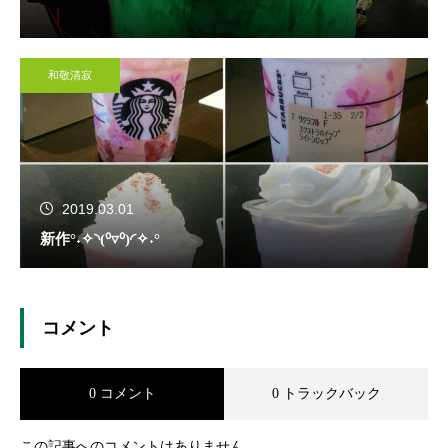
和敬清寂
2019.03.01
新作°˖✧◝(⁰▿⁰)◜✧˖°
コメント
0 コメント
0 トラックバック
この記事へのコメントはありません。