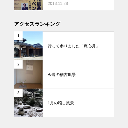
2013.11.28
アクセスランキング
1
行って参りました「庵心月」
2
今週の稽古風景
3
1月の稽古風景