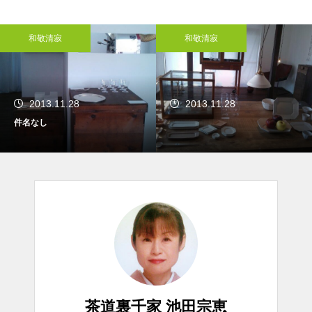
和敬清寂
和敬清寂
2013.11.28
2013.11.28
件名なし
茶道裏千家 池田宗恵