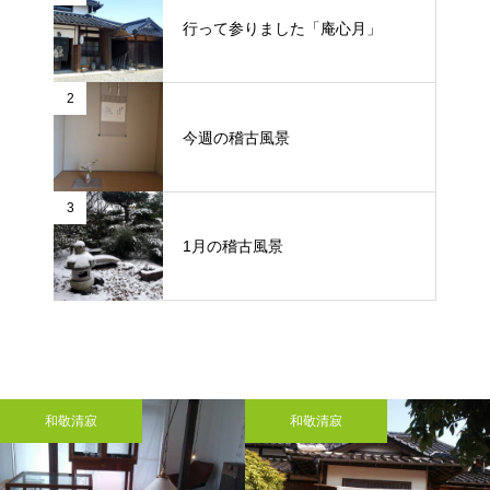
行って参りました「庵心月」
2
今週の稽古風景
3
1月の稽古風景
和敬清寂
和敬清寂