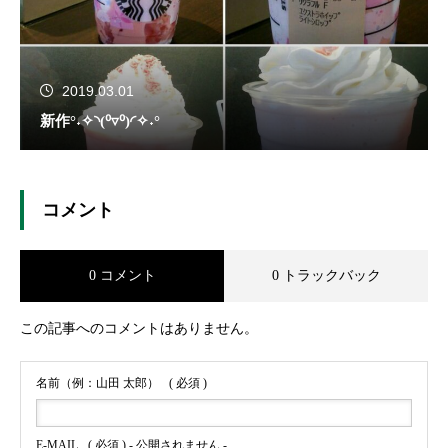
2019.03.01
新作°˖✧◝(⁰▿⁰)◜✧˖°
コメント
0 コメント
0 トラックバック
この記事へのコメントはありません。
名前（例：山田 太郎）
( 必須 )
E-MAIL
( 必須 ) - 公開されません -