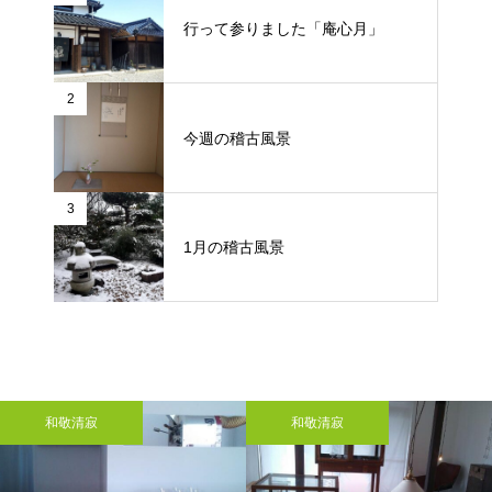
行って参りました「庵心月」
2
今週の稽古風景
3
1月の稽古風景
和敬清寂
和敬清寂