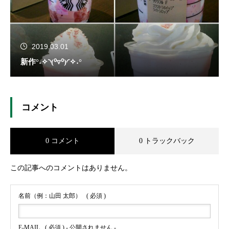
2019.03.01
新作°˖✧◝(⁰▿⁰)◜✧˖°
コメント
0 コメント
0 トラックバック
この記事へのコメントはありません。
名前（例：山田 太郎）
( 必須 )
E-MAIL
( 必須 ) - 公開されません -