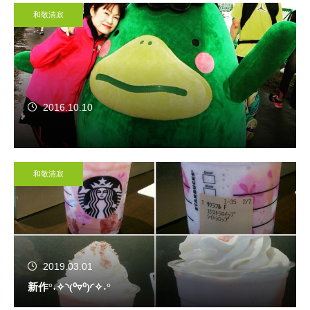
和敬清寂
2016.10.10
和敬清寂
2019.03.01
新作°˖✧◝(⁰▿⁰)◜✧˖°