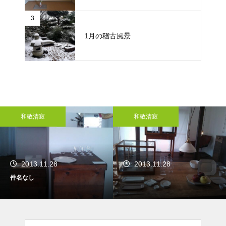
3
1月の稽古風景
和敬清寂
和敬清寂
2013.11.28
2013.11.28
件名なし