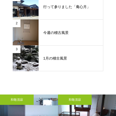
行って参りました「庵心月」
2
今週の稽古風景
3
1月の稽古風景
和敬清寂
和敬清寂