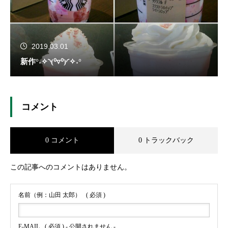
2019.03.01
新作°˖✧◝(⁰▿⁰)◜✧˖°
コメント
0 コメント
0 トラックバック
この記事へのコメントはありません。
名前（例：山田 太郎）
( 必須 )
E-MAIL
( 必須 ) - 公開されません -