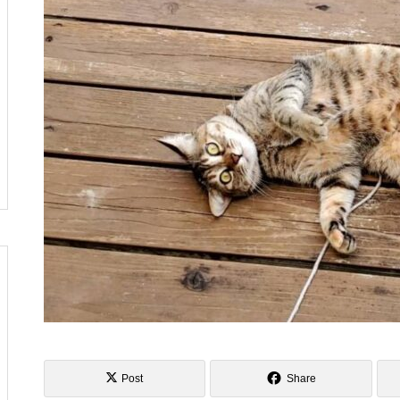
し
へ行ってきました
風の強い5月の始まりですね
俺クラマチネへ
Post
Share