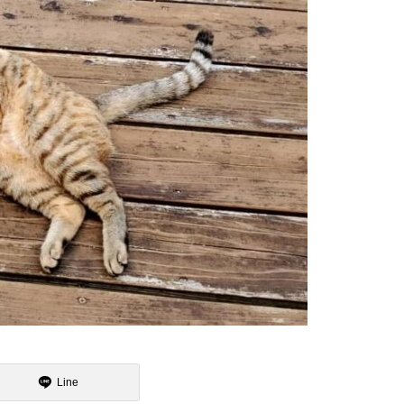
魯山人展に行ってまいりました
15日のお詣りをさせて頂きまし
た
2月
大炉の季節になりました
Line