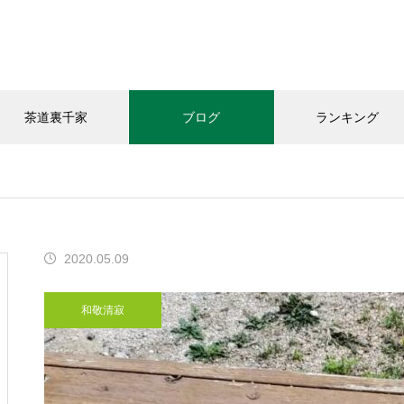
茶道裏千家
ブログ
ランキング
和敬清寂
教室の様子
お知らせ
2020.05.09
今年の｢桃子｣頂きました
和敬清寂
「おうちカフェありがと｣さん