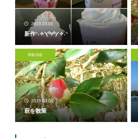
2019.03.01
新作°˖✧◝(⁰▿⁰)◜✧˖°
和敬清寂
2019.03.01
萩を散策