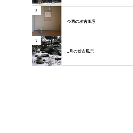
2
今週の稽古風景
3
1月の稽古風景