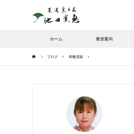
ホーム
教室案内
ブログ
和敬清寂
8月、お朔日詣りをさせて頂き
ました。
お榊のお水をかえてたら、見て