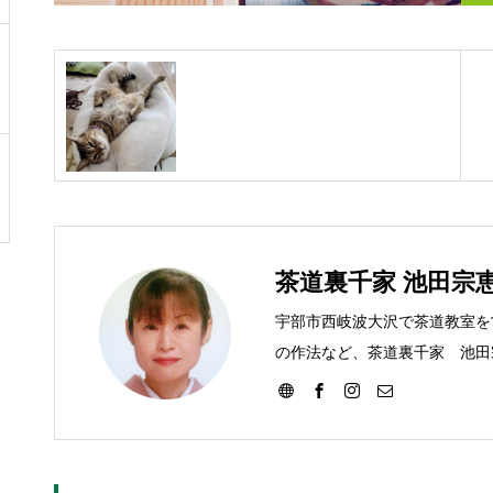
茶道裏千家 池田宗
宇部市西岐波大沢で茶道教室を
の作法など、茶道裏千家 池田
す。