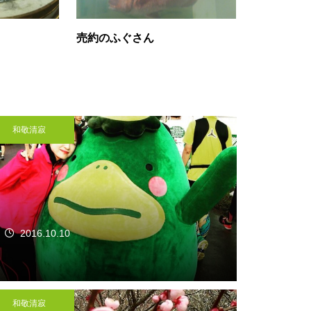
売約のふぐさん
和敬清寂
2016.10.10
和敬清寂