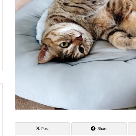
し
へ行ってきました
風の強い5月の始まりですね
俺クラマチネへ
Post
Share