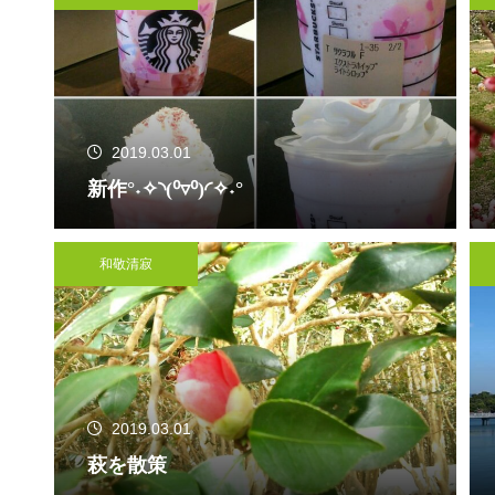
2019.03.01
新作°˖✧◝(⁰▿⁰)◜✧˖°
和敬清寂
2019.03.01
萩を散策