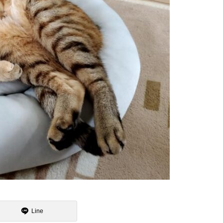
魯山人展に行ってまいりました
15日のお詣りをさせて頂きまし
た
2月
大炉の季節になりました
Line