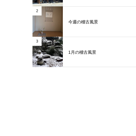
2
今週の稽古風景
3
1月の稽古風景