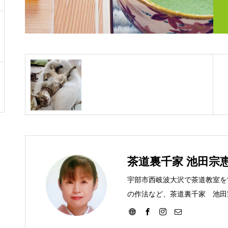
茶道裏千家 池田宗
宇部市西岐波大沢で茶道教室を
の作法など、茶道裏千家 池田
す。