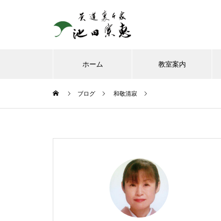
ホーム
教室案内
ブログ
和敬清寂
8月、お朔日詣りをさせて頂き
ました。
お榊のお水をかえてたら、見て