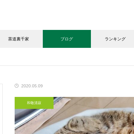
茶道裏千家
ブログ
ランキング
和敬清寂
教室の様子
お知らせ
2020.05.09
今年の｢桃子｣頂きました
和敬清寂
「おうちカフェありがと｣さん