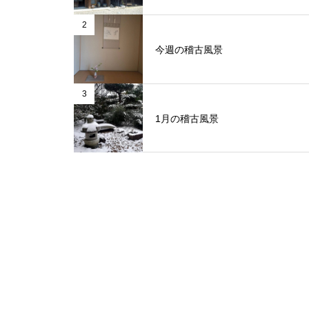
2
今週の稽古風景
3
1月の稽古風景