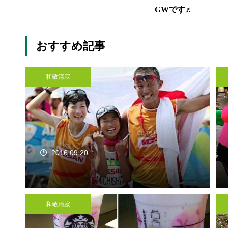
GWです♬
おすすめ記事
和敬清寂
2016.09.20
和敬清寂