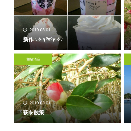
2019.03.01
新作°˖✧◝(⁰▿⁰)◜✧˖°
和敬清寂
2019.03.01
萩を散策