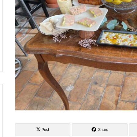
し
へ行ってきました
風の強い5月の始まりですね
俺クラマチネへ
Post
Share