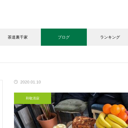
茶道裏千家
ブログ
ランキング
和敬清寂
教室の様子
お知らせ
2020.01.10
今年の｢桃子｣頂きました
和敬清寂
「おうちカフェありがと｣さん