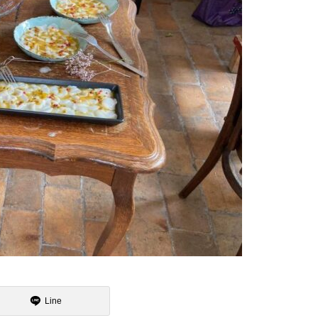
魯山人展に行ってまいりました
15日のお詣りをさせて頂きまし
た
2月
大炉の季節になりました
Line