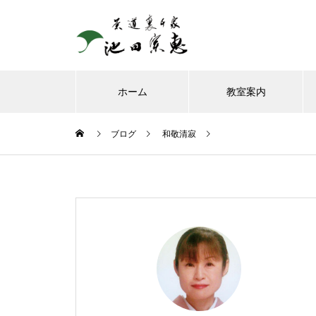
ホーム
教室案内
ブログ
和敬清寂
8月、お朔日詣りをさせて頂き
ました。
お榊のお水をかえてたら、見て