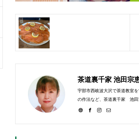
茶道裏千家 池田宗
宇部市西岐波大沢で茶道教室を
の作法など、茶道裏千家 池田
す。