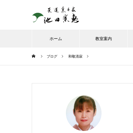
ホーム
教室案内
ブログ
和敬清寂
8月、お朔日詣りをさせて頂き
ました。
お榊のお水をかえてたら、見て