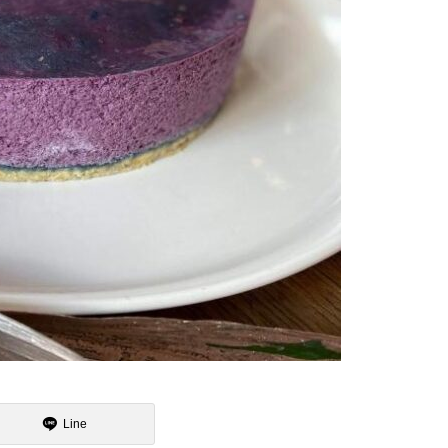
魯山人展に行ってまいりました
15日のお詣りをさせて頂きまし
た
2月
大炉の季節になりました
Line