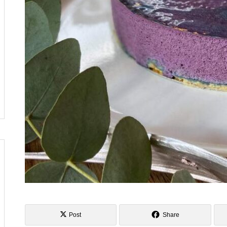
し
へ行ってきました
風の強い5月の始まりですね
俺クラマチネへ
Post
Share