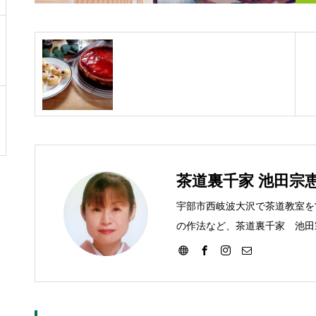
茶道裏千家 池田宗
宇部市西岐波大沢で茶道教室を
の作法など、茶道裏千家 池田
す。