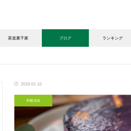
茶道裏千家
ブログ
ランキング
和敬清寂
教室の様子
お知らせ
2020.01.10
今年の｢桃子｣頂きました
和敬清寂
「おうちカフェありがと｣さん