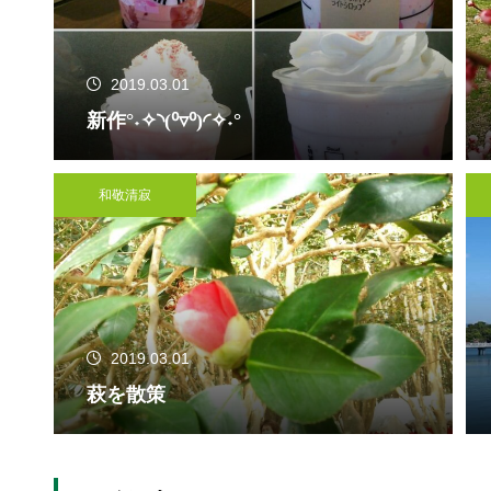
2019.03.01
新作°˖✧◝(⁰▿⁰)◜✧˖°
和敬清寂
2019.03.01
萩を散策