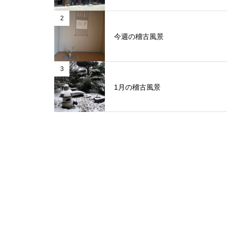
2
今週の稽古風景
3
1月の稽古風景