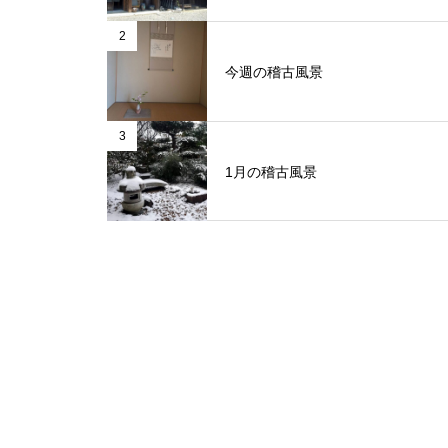
2
今週の稽古風景
3
1月の稽古風景