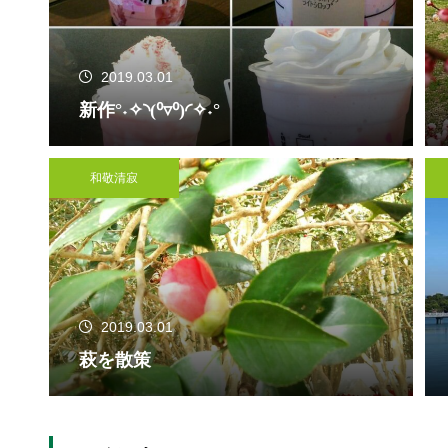
2019.03.01
新作°˖✧◝(⁰▿⁰)◜✧˖°
和敬清寂
2019.03.01
萩を散策