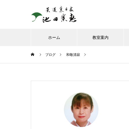
ホーム
教室案内
ブログ
和敬清寂
8月、お朔日詣りをさせて頂き
ました。
お榊のお水をかえてたら、見て