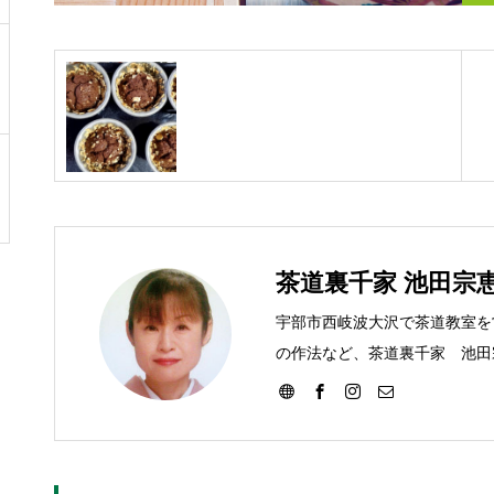
茶道裏千家 池田宗
宇部市西岐波大沢で茶道教室を
の作法など、茶道裏千家 池田
す。