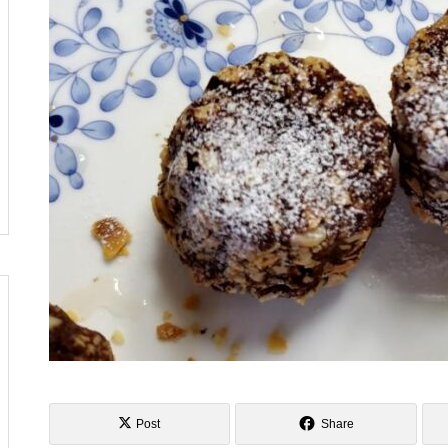
し
へ行ってきました
風の強い5月の始まりですね
俺クラマチネへ
Post
Share