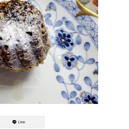
魯山人展に行ってまいりました
15日のお詣りをさせて頂きまし
た
2月
大炉の季節になりました
Line