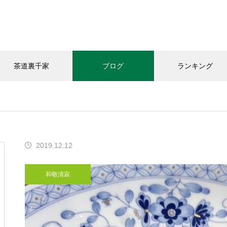
茶道裏千家
ブログ
ランキング
和敬清寂
教室の様子
お知らせ
2019.12.12
今年の｢桃子｣頂きました
和敬清寂
「おうちカフェありがと｣さん