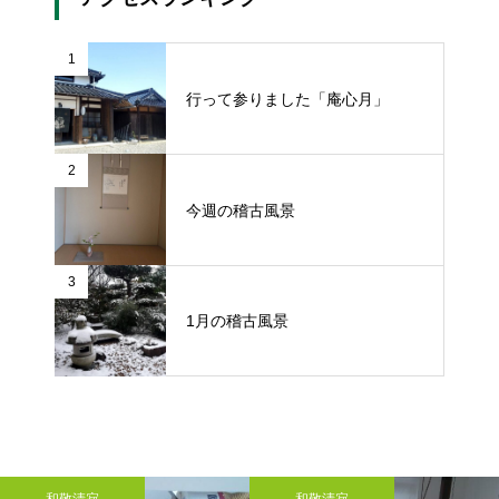
1
行って参りました「庵心月」
2
今週の稽古風景
3
1月の稽古風景
和敬清寂
和敬清寂