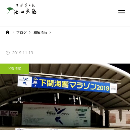
ブログ
和敬清寂
2019.11.13
和敬清寂