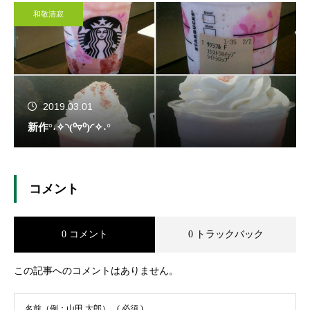
和敬清寂
2019.03.01
新作°˖✧◝(⁰▿⁰)◜✧˖°
コメント
0 コメント
0 トラックバック
この記事へのコメントはありません。
名前（例：山田 太郎）
( 必須 )