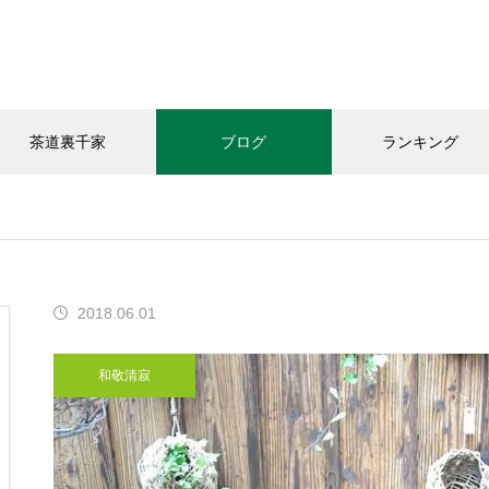
茶道裏千家
ブログ
ランキング
和敬清寂
教室の様子
お知らせ
2018.06.01
今年の｢桃子｣頂きました
和敬清寂
「おうちカフェありがと｣さん