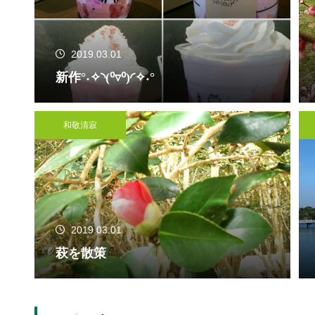
2019.03.01
新作°˖✧◝(⁰▿⁰)◜✧˖°
和敬清寂
2019.03.01
萩を散策