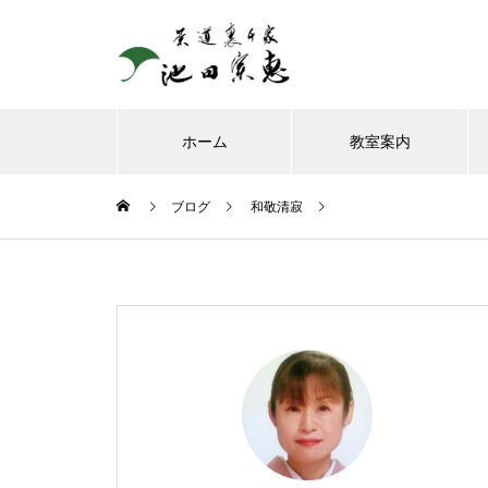
ホーム
教室案内
ブログ
和敬清寂
8月、お朔日詣りをさせて頂き
ました。
お榊のお水をかえてたら、見て