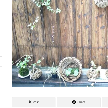
し
へ行ってきました
風の強い5月の始まりですね
俺クラマチネへ
Post
Share