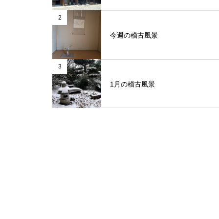
2
今週の稽古風景
3
1月の稽古風景