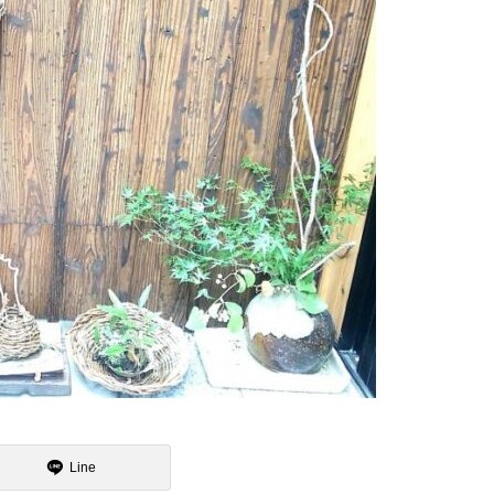
魯山人展に行ってまいりました
15日のお詣りをさせて頂きまし
た
2月
大炉の季節になりました
Line