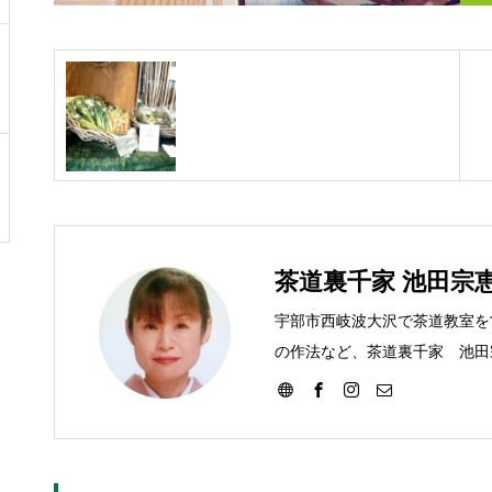
茶道裏千家 池田宗
宇部市西岐波大沢で茶道教室を
の作法など、茶道裏千家 池田
す。