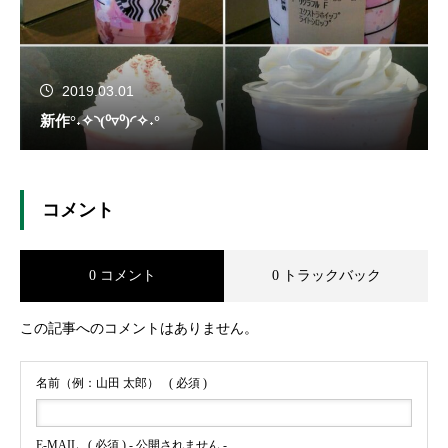
2019.03.01
新作°˖✧◝(⁰▿⁰)◜✧˖°
コメント
0 コメント
0 トラックバック
この記事へのコメントはありません。
名前（例：山田 太郎）
( 必須 )
E-MAIL
( 必須 ) - 公開されません -