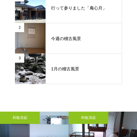
行って参りました「庵心月」
2
今週の稽古風景
3
1月の稽古風景
和敬清寂
和敬清寂