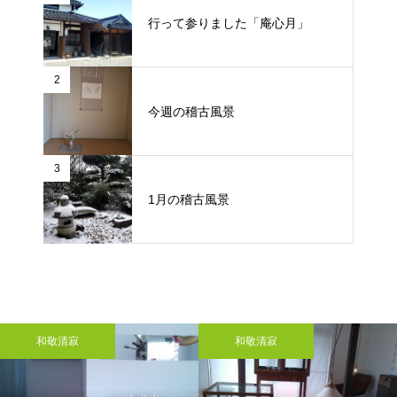
行って参りました「庵心月」
2
今週の稽古風景
3
1月の稽古風景
和敬清寂
和敬清寂