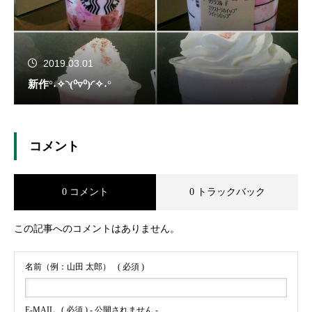
2019.03.01
新作°˖✧◝(⁰▿⁰)◜✧˖°
コメント
0 コメント
0 トラックバック
この記事へのコメントはありません。
名前（例：山田 太郎）
( 必須 )
E-MAIL
( 必須 ) - 公開されません -