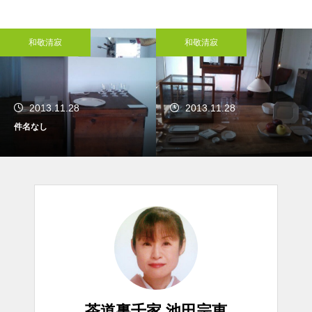
和敬清寂
和敬清寂
2013.11.28
2013.11.28
件名なし
茶道裏千家 池田宗恵