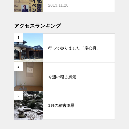
2013.11.28
アクセスランキング
1
行って参りました「庵心月」
2
今週の稽古風景
3
1月の稽古風景