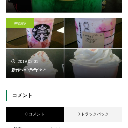
和敬清寂
2019.03.01
新作°˖✧◝(⁰▿⁰)◜✧˖°
コメント
0 コメント
0 トラックバック