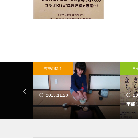
みて
こんな葉っぱ見つけま
た
大濤書展に行ってきました
教室の様子
和
お朔日詣りをさせて頂きまし
2013.11.28
20
た。
宇部