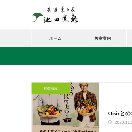
ホーム
教室案内
8月、お朔日詣りをさせて頂き
和敬清寂
ました。
Oisix
2023.11.
お榊のお水をかえてたら、見て