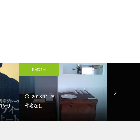
魯山人展に行ってまいりました
15日のお詣りをさせて頂きまし
た
和敬清寂
和敬清寂
2月
大炉の季節になりました
2013.11.28
2013.11.
コンサ
件名なし