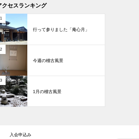
アクセスランキング
1
行って参りました「庵心月」
2
今週の稽古風景
3
1月の稽古風景
入会申込み