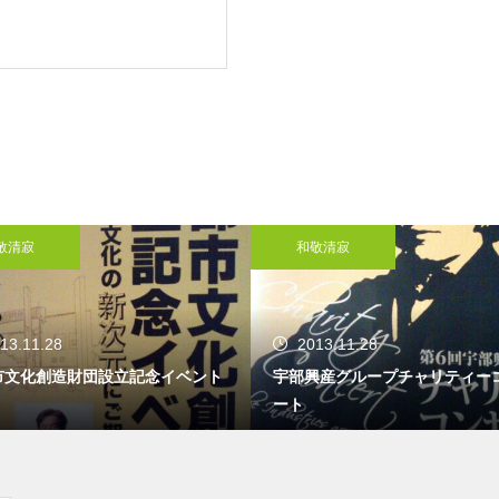
し
へ行ってきました
風の強い5月の始まりですね
敬清寂
和敬清寂
13.11.28
2013.11.28
俺クラマチネへ
市文化創造財団設立記念イベント
宇部興産グループチャリティー
ート