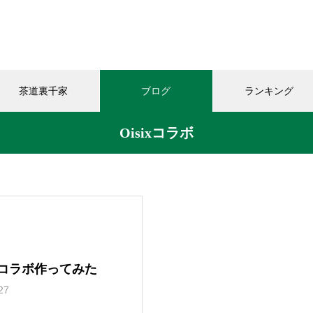
茶道裏千家
ブログ
ランキング
Oisixコラボ
和敬清寂
教室の様子
お知らせ
今年の｢桃子｣頂きました
とのコラボ作ってみた
27
「おうちカフェありがと｣さん