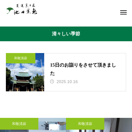
清々しい季節
和敬清寂
15日のお詣りをさせて頂きまし
た
2025.10.16
和敬清寂
和敬清寂