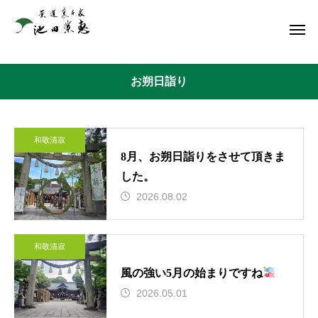
お朔日詣り
和敬清寂
8月、お朔日詣りをさせて頂きま
した。
2026.08.02
和敬清寂
風の強い5月の始まりですね
2026.05.01