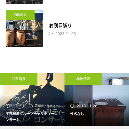
和敬清寂
お朔日詣り
2023.11.03
寂
和敬清寂
和敬清
1.28
2013.11.28
2013.1
ループチャリティーコ
件名なし